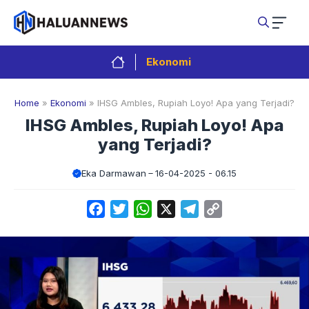
Langsung
ke
isi
Ekonomi
Home
»
Ekonomi
»
IHSG Ambles, Rupiah Loyo! Apa yang Terjadi?
IHSG Ambles, Rupiah Loyo! Apa
yang Terjadi?
Eka Darmawan
16-04-2025 - 06.15
Facebook
Twitter
WhatsApp
X
Telegram
Copy
Link