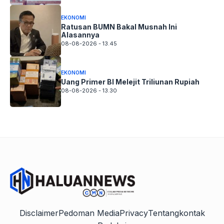
EKONOMI
Ratusan BUMN Bakal Musnah Ini
Alasannya
08-08-2026 - 13.45
EKONOMI
Uang Primer BI Melejit Triliunan Rupiah
08-08-2026 - 13.30
Disclaimer
Pedoman Media
Privacy
Tentang
kontak