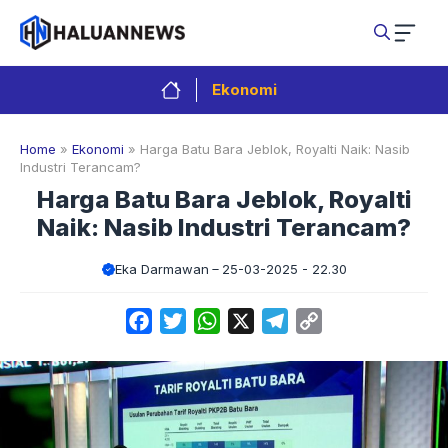
Langsung
ke
isi
Ekonomi
Home
»
Ekonomi
»
Harga Batu Bara Jeblok, Royalti Naik: Nasib
Industri Terancam?
Harga Batu Bara Jeblok, Royalti
Naik: Nasib Industri Terancam?
Eka Darmawan
25-03-2025 - 22.30
Facebook
Twitter
WhatsApp
X
Telegram
Copy
Link