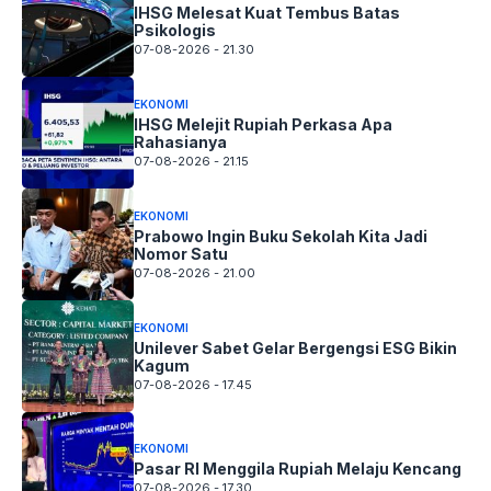
IHSG Melesat Kuat Tembus Batas
Psikologis
07-08-2026 - 21.30
EKONOMI
IHSG Melejit Rupiah Perkasa Apa
Rahasianya
07-08-2026 - 21.15
EKONOMI
Prabowo Ingin Buku Sekolah Kita Jadi
Nomor Satu
07-08-2026 - 21.00
EKONOMI
Unilever Sabet Gelar Bergengsi ESG Bikin
Kagum
07-08-2026 - 17.45
EKONOMI
Pasar RI Menggila Rupiah Melaju Kencang
07-08-2026 - 17.30