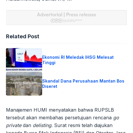
Related Post
Ekonomi RI Meledak IHSG Melesat
Tinggi
Skandal Dana Perusahaan Mantan Bos
Diseret
Manajemen HUMI menyatakan bahwa RUPSLB
tersebut akan membahas persetujuan rencana
go
private
dan
delisting
. Surat resmi telah diajukan
kepada Bursa Efek Indonesia (BEI) dan Otoritas Jasa