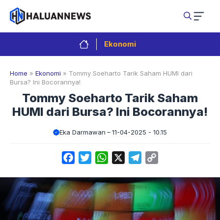
Langsung
ke
isi
Ekonomi
Home
»
Ekonomi
»
Tommy Soeharto Tarik Saham HUMI dari
Bursa? Ini Bocorannya!
Tommy Soeharto Tarik Saham
HUMI dari Bursa? Ini Bocorannya!
Eka Darmawan
11-04-2025 - 10.15
Facebook
Twitter
WhatsApp
X
Telegram
Copy
Link