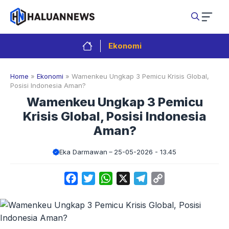
Langsung
ke
isi
Ekonomi
Home
»
Ekonomi
»
Wamenkeu Ungkap 3 Pemicu Krisis Global,
Posisi Indonesia Aman?
Wamenkeu Ungkap 3 Pemicu
Krisis Global, Posisi Indonesia
Aman?
Eka Darmawan
25-05-2026 - 13.45
Facebook
Twitter
WhatsApp
X
Telegram
Copy
Link