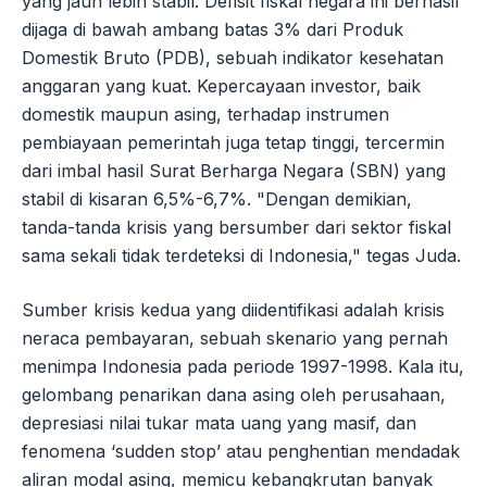
yang jauh lebih stabil. Defisit fiskal negara ini berhasil
dijaga di bawah ambang batas 3% dari Produk
Domestik Bruto (PDB), sebuah indikator kesehatan
anggaran yang kuat. Kepercayaan investor, baik
domestik maupun asing, terhadap instrumen
pembiayaan pemerintah juga tetap tinggi, tercermin
dari imbal hasil Surat Berharga Negara (SBN) yang
stabil di kisaran 6,5%-6,7%. "Dengan demikian,
tanda-tanda krisis yang bersumber dari sektor fiskal
sama sekali tidak terdeteksi di Indonesia," tegas Juda.
Sumber krisis kedua yang diidentifikasi adalah krisis
neraca pembayaran, sebuah skenario yang pernah
menimpa Indonesia pada periode 1997-1998. Kala itu,
gelombang penarikan dana asing oleh perusahaan,
depresiasi nilai tukar mata uang yang masif, dan
fenomena ‘sudden stop’ atau penghentian mendadak
aliran modal asing, memicu kebangkrutan banyak