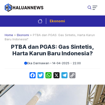
Langsung
ke
isi
Ekonomi
Home
»
Ekonomi
»
PTBA dan PGAS: Gas Sintetis, Harta Karun
Baru Indonesia?
PTBA dan PGAS: Gas Sintetis,
Harta Karun Baru Indonesia?
Eka Darmawan
14-04-2025 - 22.00
Facebook
Twitter
WhatsApp
X
Telegram
Copy
Link