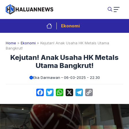
Langsung
ke
isi
Ekonomi
Home
»
Ekonomi
»
Kejutan! Anak Usaha HK Metals Utama
Bangkrut!
Kejutan! Anak Usaha HK Metals
Utama Bangkrut!
Eka Darmawan
06-03-2025 - 22.30
Facebook
Twitter
WhatsApp
X
Telegram
Copy
Link