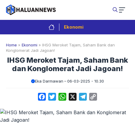
Langsung
ke
isi
Ekonomi
Home
»
Ekonomi
»
IHSG Meroket Tajam, Saham Bank dan
Konglomerat Jadi Jagoan!
IHSG Meroket Tajam, Saham Bank
dan Konglomerat Jadi Jagoan!
Eka Darmawan
06-03-2025 - 10.30
Facebook
Twitter
WhatsApp
X
Telegram
Copy
Link