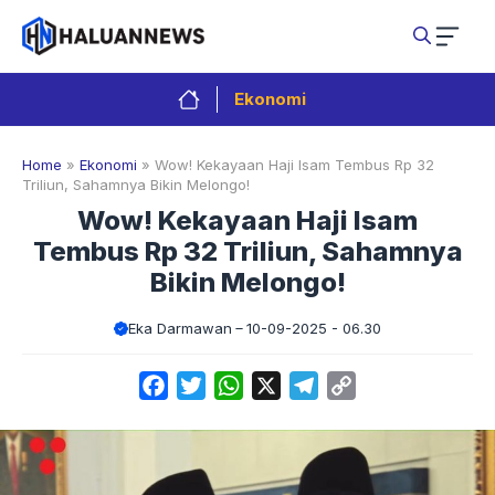
Langsung
ke
isi
Ekonomi
Home
»
Ekonomi
»
Wow! Kekayaan Haji Isam Tembus Rp 32
Triliun, Sahamnya Bikin Melongo!
Wow! Kekayaan Haji Isam
Tembus Rp 32 Triliun, Sahamnya
Bikin Melongo!
Eka Darmawan
10-09-2025 - 06.30
Facebook
Twitter
WhatsApp
X
Telegram
Copy
Link