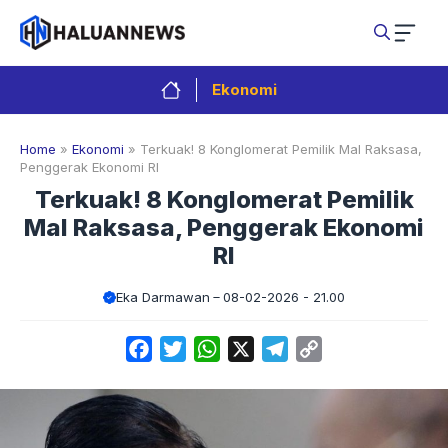
Langsung
ke
isi
Ekonomi
Home
»
Ekonomi
»
Terkuak! 8 Konglomerat Pemilik Mal Raksasa,
Penggerak Ekonomi RI
Terkuak! 8 Konglomerat Pemilik
Mal Raksasa, Penggerak Ekonomi
RI
Eka Darmawan
08-02-2026 - 21.00
Facebook
Twitter
WhatsApp
X
Telegram
Copy
Link