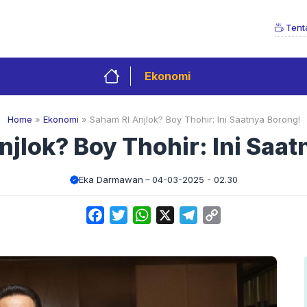
Tent
Ekonomi
Home
»
Ekonomi
»
Saham RI Anjlok? Boy Thohir: Ini Saatnya Borong!
njlok? Boy Thohir: Ini Saat
Eka Darmawan
04-03-2025 - 02.30
Facebook
Twitter
WhatsApp
X
Telegram
Copy
Link