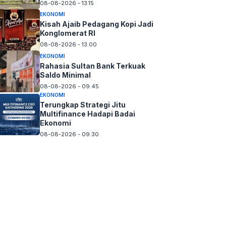
08-08-2026 - 13.15
EKONOMI
Kisah Ajaib Pedagang Kopi Jadi
Konglomerat RI
08-08-2026 - 13.00
EKONOMI
Rahasia Sultan Bank Terkuak
Saldo Minimal
08-08-2026 - 09.45
EKONOMI
Terungkap Strategi Jitu
Multifinance Hadapi Badai
Ekonomi
08-08-2026 - 09.30