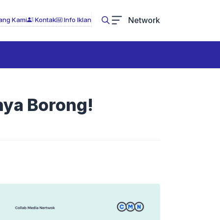
Network
ang Kami
Kontak
Info Iklan
nya Borong!