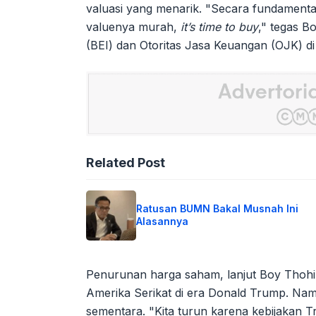
valuasi yang menarik. "Secara fundament
valuenya murah,
it’s time to buy
," tegas B
(BEI) dan Otoritas Jasa Keuangan (OJK) di 
Related Post
Ratusan BUMN Bakal Musnah Ini
Alasannya
Penurunan harga saham, lanjut Boy Thohir,
Amerika Serikat di era Donald Trump. Namun
sementara. "Kita turun karena kebijakan T