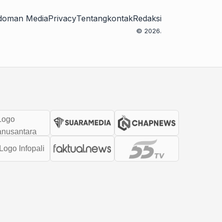
doman Media
Privacy
Tentang
kontak
Redaksi
© 2026.