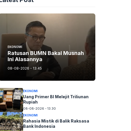
EKONOMI
Ratusan BUMN Bakal Musnah
Ini Alasannya
08-08-2026 - 13.45
EKONOMI
Uang Primer BI Melejit Triliunan
Rupiah
08-08-2026 - 13.30
EKONOMI
Rahasia Mistik di Balik Raksasa
Bank Indonesia