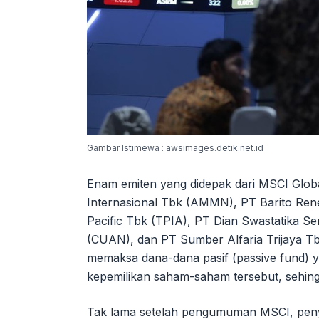
Gambar Istimewa : awsimages.detik.net.id
Enam emiten yang didepak dari MSCI Glob
Internasional Tbk (AMMN), PT Barito Re
Pacific Tbk (TPIA), PT Dian Swastatika S
(CUAN), dan PT Sumber Alfaria Trijaya T
memaksa dana-dana pasif (passive fund) y
kepemilikan saham-saham tersebut, sehingg
Tak lama setelah pengumuman MSCI, penye