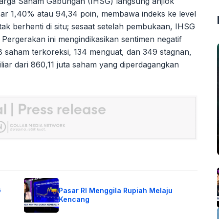
 Harga Saham Gabungan (IHSG) langsung anjlok
esar 1,40% atau 94,34 poin, membawa indeks ke level
tak berhenti di situ; sesaat setelah pembukaan, IHSG
Pergerakan ini mengindikasikan sentimen negatif
08 saham terkoreksi, 134 menguat, dan 349 stagnan,
miliar dari 860,11 juta saham yang diperdagangkan
G
Pasar RI Menggila Rupiah Melaju
Kencang