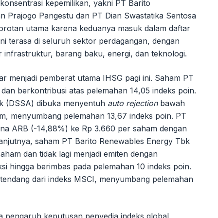
konsentrasi kepemilikan, yakni PT Barito
an Prajogo Pangestu dan PT Dian Swastatika Sentosa
sorotan utama karena keduanya masuk dalam daftar
ni terasa di seluruh sektor perdagangan, dengan
 infrastruktur, barang baku, energi, dan teknologi.
ar menjadi pemberat utama IHSG pagi ini. Saham PT
dan berkontribusi atas pelemahan 14,05 indeks poin.
bk (DSSA) dibuka menyentuh
auto rejection
bawah
am, menyumbang pelemahan 13,67 indeks poin. PT
rkena ARB (-14,88%) ke Rp 3.660 per saham dengan
anjutnya, saham PT Barito Renewables Energy Tbk
aham dan tidak lagi menjadi emiten dengan
raksi hingga berimbas pada pelemahan 10 indeks poin.
itendang dari indeks MSCI, menyumbang pelemahan
 pengaruh keputusan penyedia indeks global