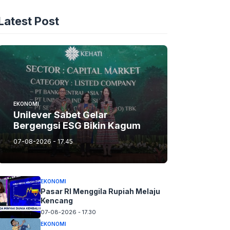
Latest Post
EKONOMI
Unilever Sabet Gelar
Bergengsi ESG Bikin Kagum
07-08-2026 - 17.45
EKONOMI
Pasar RI Menggila Rupiah Melaju
Kencang
07-08-2026 - 17.30
EKONOMI