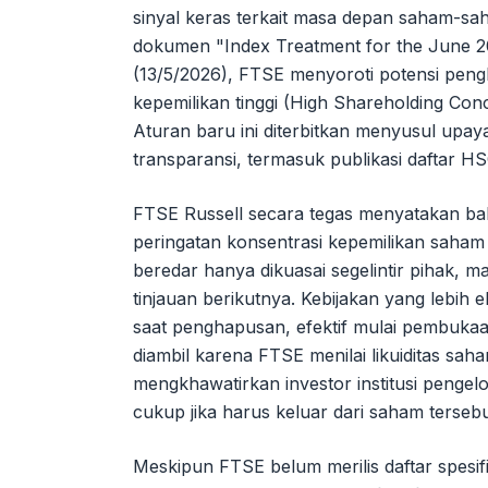
sinyal keras terkait masa depan saham-sa
dokumen "Index Treatment for the June 20
(13/5/2026), FTSE menyoroti potensi pe
kepemilikan tinggi (High Shareholding Con
Aturan baru ini diterbitkan menyusul upay
transparansi, termasuk publikasi daftar HS
FTSE Russell secara tegas menyatakan ba
peringatan konsentrasi kepemilikan saham
beredar hanya dikuasai segelintir pihak, 
tinjauan berikutnya. Kebijakan yang lebih
saat penghapusan, efektif mulai pembukaan
diambil karena FTSE menilai likuiditas s
mengkhawatirkan investor institusi penge
cukup jika harus keluar dari saham terse
Meskipun FTSE belum merilis daftar spesi