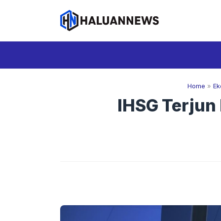
Langsung
ke
isi
Home
»
Ek
IHSG Terjun