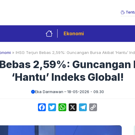
Tent
Ekonomi
onomi
»
IHSG Terjun Bebas 2,59%: Guncangan Bursa Akibat ‘Hantu’ Ind
 Bebas 2,59%: Guncangan 
‘Hantu’ Indeks Global!
Eka Darmawan
18-05-2026 - 09.30
Facebook
Twitter
WhatsApp
X
Telegram
Copy
Link