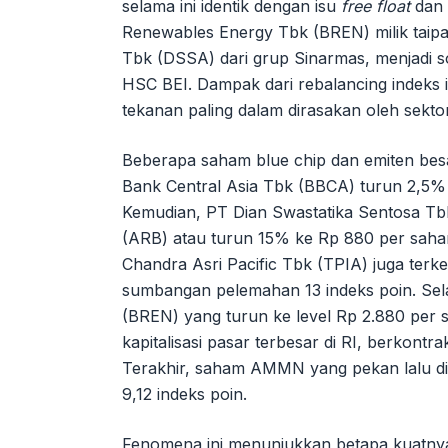
selama ini identik dengan isu
free float
dan 
Renewables Energy Tbk (BREN) milik taip
Tbk (DSSA) dari grup Sinarmas, menjadi 
HSC BEI. Dampak dari rebalancing indeks i
tekanan paling dalam dirasakan oleh sektor
Beberapa saham blue chip dan emiten bes
Bank Central Asia Tbk (BBCA) turun 2,5% 
Kemudian, PT Dian Swastatika Sentosa T
(ARB) atau turun 15% ke Rp 880 per sah
Chandra Asri Pacific Tbk (TPIA) juga te
sumbangan pelemahan 13 indeks poin. Sel
(BREN) yang turun ke level Rp 2.880 per s
kapitalisasi pasar terbesar di RI, berkont
Terakhir, saham AMMN yang pekan lalu d
9,12 indeks poin.
Fenomena ini menunjukkan betapa kuatnya