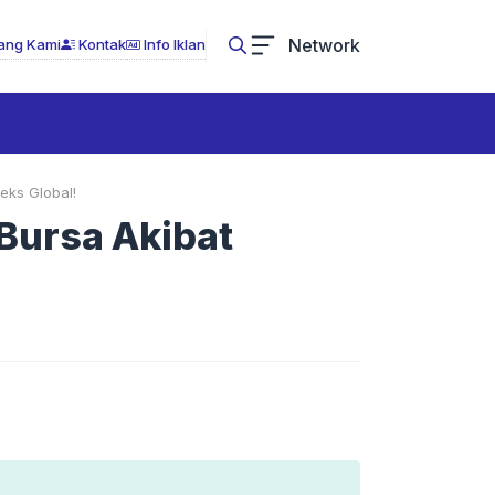
Network
ang Kami
Kontak
Info Iklan
eks Global!
Bursa Akibat