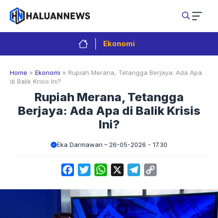
Langsung
ke
isi
Ekonomi
Home
»
Ekonomi
»
Rupiah Merana, Tetangga Berjaya: Ada Apa
di Balik Krisis Ini?
Rupiah Merana, Tetangga
Berjaya: Ada Apa di Balik Krisis
Ini?
Eka Darmawan
26-05-2026 - 17.30
Facebook
Twitter
WhatsApp
X
Telegram
Copy
Link