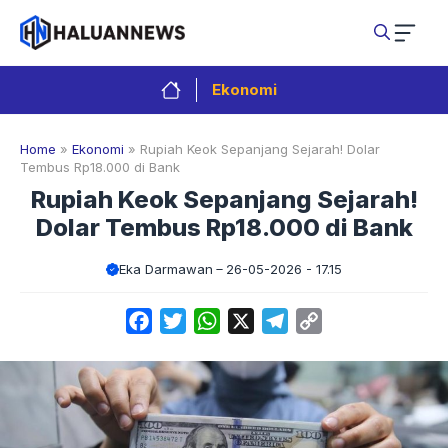
Langsung
ke
isi
Ekonomi
Home
»
Ekonomi
»
Rupiah Keok Sepanjang Sejarah! Dolar
Tembus Rp18.000 di Bank
Rupiah Keok Sepanjang Sejarah!
Dolar Tembus Rp18.000 di Bank
Eka Darmawan
26-05-2026 - 17.15
Facebook
Twitter
WhatsApp
X
Telegram
Copy
Link