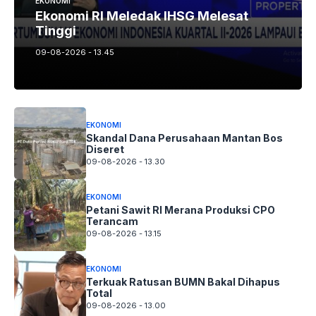
EKONOMI
Ekonomi RI Meledak IHSG Melesat
Tinggi
09-08-2026 - 13.45
EKONOMI
Skandal Dana Perusahaan Mantan Bos
Diseret
09-08-2026 - 13.30
EKONOMI
Petani Sawit RI Merana Produksi CPO
Terancam
09-08-2026 - 13.15
EKONOMI
Terkuak Ratusan BUMN Bakal Dihapus
Total
09-08-2026 - 13.00