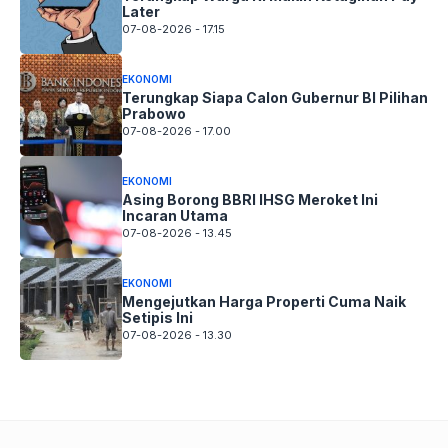
Later
07-08-2026 - 17.15
EKONOMI
Terungkap Siapa Calon Gubernur BI Pilihan
Prabowo
07-08-2026 - 17.00
EKONOMI
Asing Borong BBRI IHSG Meroket Ini
Incaran Utama
07-08-2026 - 13.45
EKONOMI
Mengejutkan Harga Properti Cuma Naik
Setipis Ini
07-08-2026 - 13.30