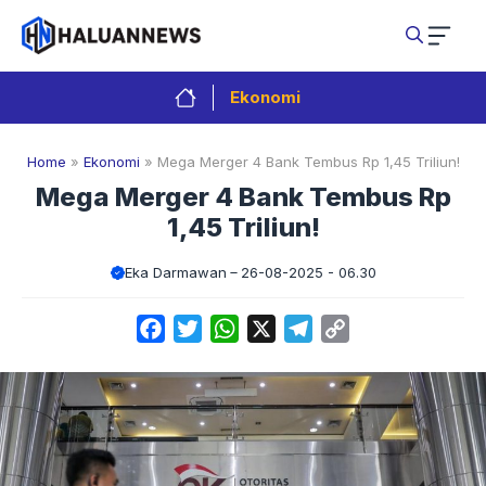
Langsung
ke
isi
Ekonomi
Home
»
Ekonomi
»
Mega Merger 4 Bank Tembus Rp 1,45 Triliun!
Mega Merger 4 Bank Tembus Rp
1,45 Triliun!
Eka Darmawan
26-08-2025 - 06.30
Facebook
Twitter
WhatsApp
X
Telegram
Copy
Link