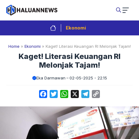
Langsung
ke
isi
Ekonomi
Home
»
Ekonomi
»
Kaget! Literasi Keuangan RI Melonjak Tajam!
Kaget! Literasi Keuangan RI
Melonjak Tajam!
Eka Darmawan
02-05-2025 - 22.15
Facebook
Twitter
WhatsApp
X
Telegram
Copy
Link