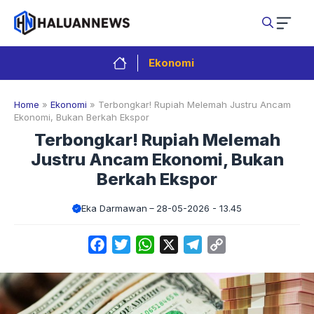
Langsung
ke
isi
Ekonomi
Home
»
Ekonomi
»
Terbongkar! Rupiah Melemah Justru Ancam
Ekonomi, Bukan Berkah Ekspor
Terbongkar! Rupiah Melemah
Justru Ancam Ekonomi, Bukan
Berkah Ekspor
Eka Darmawan
28-05-2026 - 13.45
Facebook
Twitter
WhatsApp
X
Telegram
Copy
Link