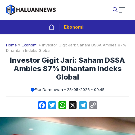
Langsung
ke
isi
Ekonomi
Home
»
Ekonomi
»
Investor Gigit Jari: Saham DSSA Ambles 87%
Dihantam Indeks Global
Investor Gigit Jari: Saham DSSA
Ambles 87% Dihantam Indeks
Global
Eka Darmawan
28-05-2026 - 09.45
Facebook
Twitter
WhatsApp
X
Telegram
Copy
Link