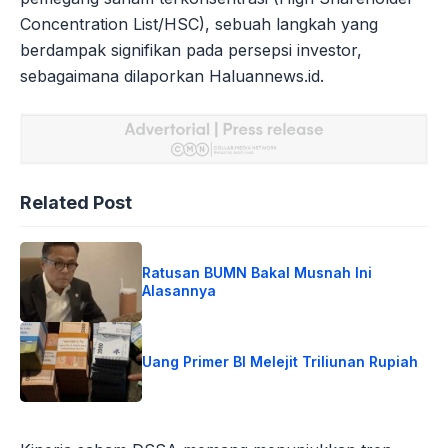
Concentration List/HSC), sebuah langkah yang
berdampak signifikan pada persepsi investor,
sebagaimana dilaporkan Haluannews.id.
Related Post
Ratusan BUMN Bakal Musnah Ini
Alasannya
Uang Primer BI Melejit Triliunan Rupiah