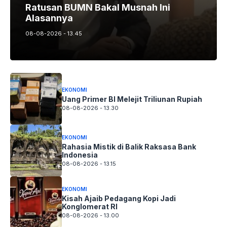
Ratusan BUMN Bakal Musnah Ini
Alasannya
08-08-2026 - 13.45
EKONOMI
Uang Primer BI Melejit Triliunan Rupiah
08-08-2026 - 13.30
EKONOMI
Rahasia Mistik di Balik Raksasa Bank
Indonesia
08-08-2026 - 13.15
EKONOMI
Kisah Ajaib Pedagang Kopi Jadi
Konglomerat RI
08-08-2026 - 13.00