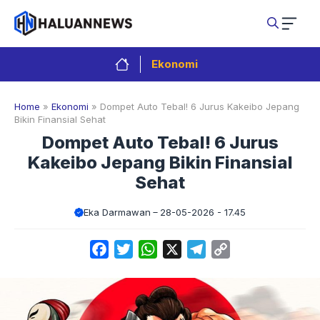
Langsung
ke
isi
Ekonomi
Home
»
Ekonomi
»
Dompet Auto Tebal! 6 Jurus Kakeibo Jepang
Bikin Finansial Sehat
Dompet Auto Tebal! 6 Jurus
Kakeibo Jepang Bikin Finansial
Sehat
Eka Darmawan
28-05-2026 - 17.45
Facebook
Twitter
WhatsApp
X
Telegram
Copy
Link