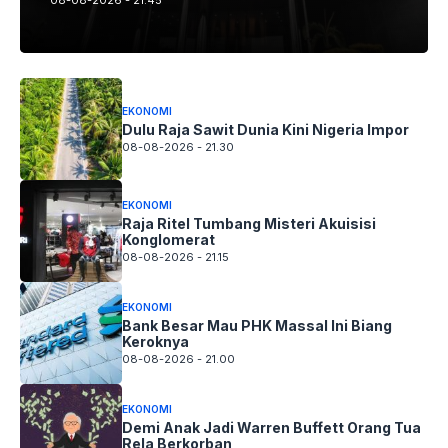
08-08-2026 - 21.45
EKONOMI
Dulu Raja Sawit Dunia Kini Nigeria Impor
08-08-2026 - 21.30
EKONOMI
Raja Ritel Tumbang Misteri Akuisisi
Konglomerat
08-08-2026 - 21.15
EKONOMI
Bank Besar Mau PHK Massal Ini Biang
Keroknya
08-08-2026 - 21.00
EKONOMI
Demi Anak Jadi Warren Buffett Orang Tua
Rela Berkorban