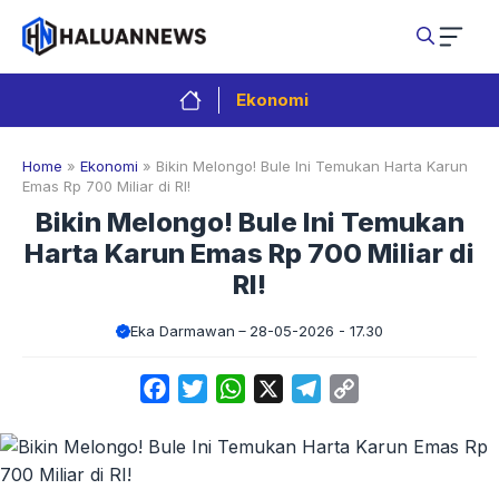
Langsung
ke
isi
Ekonomi
Home
»
Ekonomi
»
Bikin Melongo! Bule Ini Temukan Harta Karun
Emas Rp 700 Miliar di RI!
Bikin Melongo! Bule Ini Temukan
Harta Karun Emas Rp 700 Miliar di
RI!
Eka Darmawan
28-05-2026 - 17.30
Facebook
Twitter
WhatsApp
X
Telegram
Copy
Link