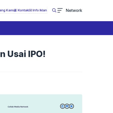
Network
ang Kami
Kontak
Info Iklan
n Usai IPO!