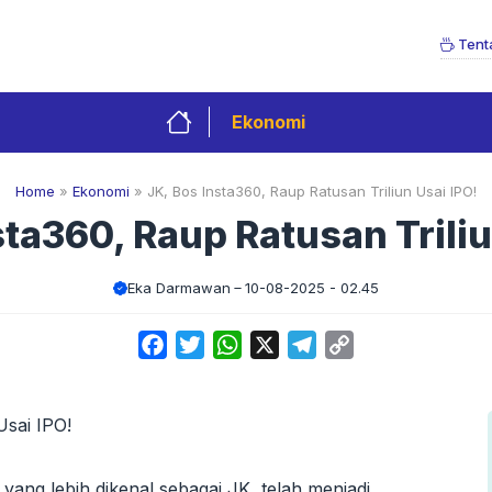
Tent
Ekonomi
Home
»
Ekonomi
»
JK, Bos Insta360, Raup Ratusan Triliun Usai IPO!
sta360, Raup Ratusan Triliu
Eka Darmawan
10-08-2025 - 02.45
Facebook
Twitter
WhatsApp
X
Telegram
Copy
Link
 yang lebih dikenal sebagai JK, telah menjadi