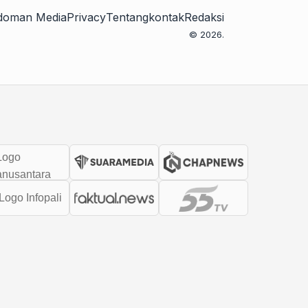
doman Media
Privacy
Tentang
kontak
Redaksi
© 2026.