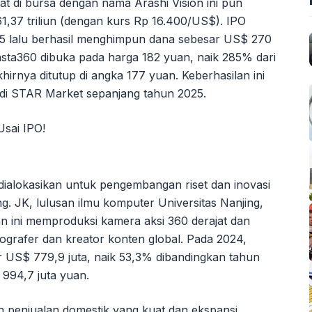
at di bursa dengan nama Arashi Vision ini pun
61,37 triliun (dengan kurs Rp 16.400/US$). IPO
25 lalu berhasil menghimpun dana sebesar US$ 270
 Insta360 dibuka pada harga 182 yuan, naik 285% dari
irnya ditutup di angka 177 yuan. Keberhasilan ini
 di STAR Market sepanjang tahun 2025.
dialokasikan untuk pengembangan riset dan inovasi
. JK, lulusan ilmu komputer Universitas Nanjing,
n ini memproduksi kamera aksi 360 derajat dan
ografer dan kreator konten global. Pada 2024,
 US$ 779,9 juta, naik 53,3% dibandingkan tahun
994,7 juta yuan.
 penjualan domestik yang kuat dan ekspansi