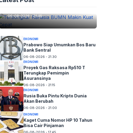
Terbongkar Rahasia BUMN
Makin Kuat Cepat
06-08-2026 - 21.45
EKONOMI
Prabowo Siap Umumkan Bos Baru
Bank Sentral
06-08-2026 - 21.30
EKONOMI
Proyek Gas Raksasa Rp510 T
Terungkap Pemimpin
Asuransinya
06-08-2026 - 21.15
EKONOMI
Rusia Buka Pintu Kripto Dunia
Akan Berubah
06-08-2026 - 21.00
EKONOMI
Kaget Cuma Nomor HP 10 Tahun
Bisa Cair Pinjaman
06-08-2026 - 17.45