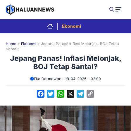
Langsung
ke
isi
Ekonomi
Home
»
Ekonomi
»
Jepang Panas! Inflasi Melonjak, BOJ Tetap
Santai?
Jepang Panas! Inflasi Melonjak,
BOJ Tetap Santai?
Eka Darmawan
18-04-2025 - 02.00
Facebook
Twitter
WhatsApp
X
Telegram
Copy
Link