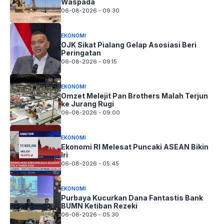
Waspada
06-08-2026 - 09.30
EKONOMI
OJK Sikat Pialang Gelap Asosiasi Beri
Peringatan
06-08-2026 - 09.15
EKONOMI
Omzet Melejit Pan Brothers Malah Terjun
ke Jurang Rugi
06-08-2026 - 09.00
EKONOMI
Ekonomi RI Melesat Puncaki ASEAN Bikin
Iri
06-08-2026 - 05.45
EKONOMI
Purbaya Kucurkan Dana Fantastis Bank
BUMN Ketiban Rezeki
06-08-2026 - 05.30