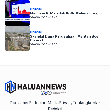
EKONOMI
Ekonomi RI Meledak IHSG Melesat Tinggi
09-08-2026 - 13.45
EKONOMI
Skandal Dana Perusahaan Mantan Bos
Diseret
09-08-2026 - 13.30
Disclaimer
Pedoman Media
Privacy
Tentang
kontak
Redaksi