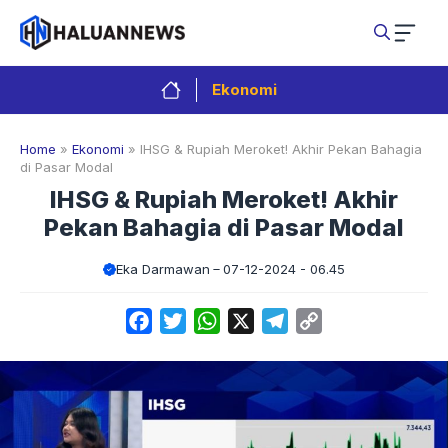
Langsung
ke
isi
Ekonomi
Home
»
Ekonomi
»
IHSG & Rupiah Meroket! Akhir Pekan Bahagia
di Pasar Modal
IHSG & Rupiah Meroket! Akhir
Pekan Bahagia di Pasar Modal
Eka Darmawan
07-12-2024 - 06.45
Facebook
Twitter
WhatsApp
X
Telegram
Copy
Link