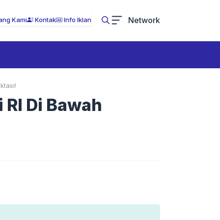
Network
ang Kami
Kontak
Info Iklan
ktasi!
 RI Di Bawah