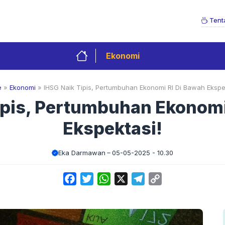
Tent
Ekonomi
e
»
Ekonomi
»
IHSG Naik Tipis, Pertumbuhan Ekonomi RI Di Bawah Ekspe
ipis, Pertumbuhan Ekonomi
Ekspektasi!
Eka Darmawan
05-05-2025 - 10.30
Facebook
Twitter
WhatsApp
X
Telegram
Copy
Link