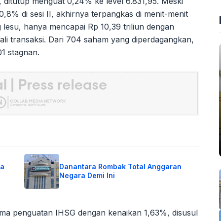
, ditutup menguat 0,24% ke level 6.831,95. Meski
0,8% di sesi II, akhirnya terpangkas di menit-menit
ng lesu, hanya mencapai Rp 10,39 triliun dengan
kali transaksi. Dari 704 saham yang diperdagangkan,
1 stagnan.
sa
Danantara Rombak Total Anggaran
Negara Demi Ini
ma penguatan IHSG dengan kenaikan 1,63%, disusul