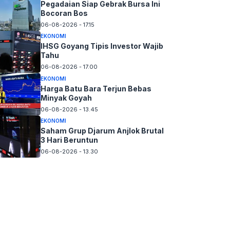
Pegadaian Siap Gebrak Bursa Ini
Bocoran Bos
06-08-2026 - 17.15
EKONOMI
IHSG Goyang Tipis Investor Wajib
Tahu
06-08-2026 - 17.00
EKONOMI
Harga Batu Bara Terjun Bebas
Minyak Goyah
06-08-2026 - 13.45
EKONOMI
Saham Grup Djarum Anjlok Brutal
3 Hari Beruntun
06-08-2026 - 13.30