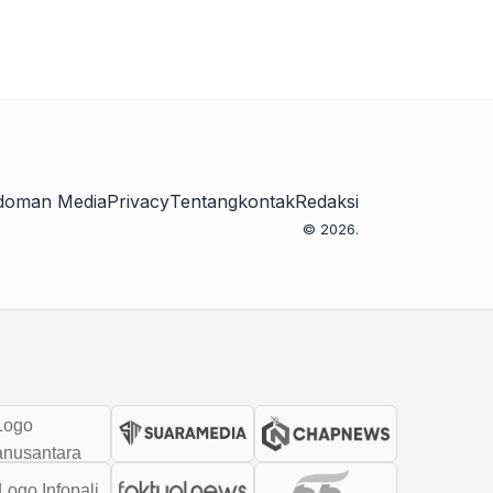
doman Media
Privacy
Tentang
kontak
Redaksi
© 2026.