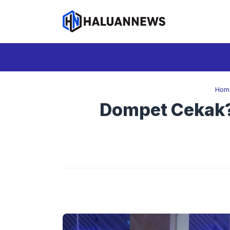
Langsung
ke
isi
Hom
Dompet Cekak? 