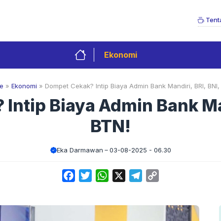
Tent
Ekonomi
e
»
Ekonomi
»
Dompet Cekak? Intip Biaya Admin Bank Mandiri, BRI, BNI,
Intip Biaya Admin Bank Man
BTN!
Eka Darmawan
03-08-2025 - 06.30
Facebook
Twitter
WhatsApp
X
Telegram
Copy
Link