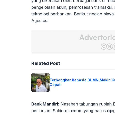
yang dikenakan oleh berbagai bank di Ind
pengelolaan akun, pemrosesan transaksi, k
teknologi perbankan. Berikut rincian biaya
Agustus:
Related Post
Terbongkar Rahasia BUMN Makin K
Cepat
Bank Mandiri:
Nasabah tabungan rupiah Ba
per bulan. Saldo minimum yang harus dija