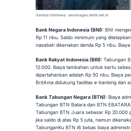
Gambar Istimewa : awsimages.detik.net.id
Bank Negara Indonesia (BNI):
BNI mengena
Rp 11 ribu. Saldo minimum yang ditetapkan
nasabah dikenakan denda Rp 5 ribu. Biaya
Bank Rakyat Indonesia (BRI):
Tabungan Bri
12.000. Biaya tambahan untuk kartu sebe
dipertahankan adalah Rp 50 ribu. Biaya p
BritAma didukung fasilitas e-banking dan si
Bank Tabungan Negara (BTN):
Biaya admi
Tabungan BTN Batara dan BTN EBATARAPO
Tabungan BTN Juara sebesar Rp 20.000 p
jika saldo di atas Rp 5 juta, namun dikenak
TabunganKu BTN iB bebas biaya administra