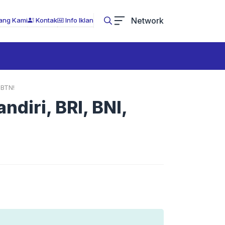
Network
ang Kami
Kontak
Info Iklan
 BTN!
diri, BRI, BNI,