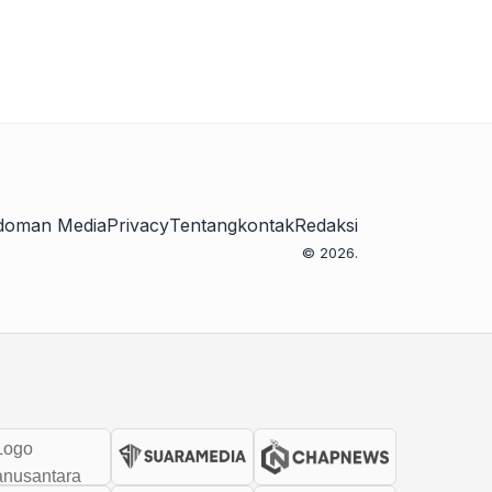
doman Media
Privacy
Tentang
kontak
Redaksi
© 2026.