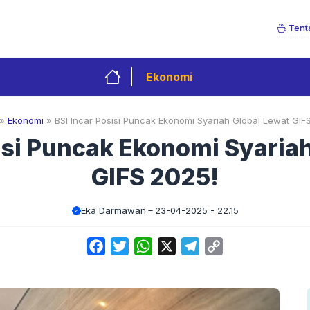
Tent
Ekonomi
»
Ekonomi
»
BSI Incar Posisi Puncak Ekonomi Syariah Global Lewat GIF
isi Puncak Ekonomi Syaria
GIFS 2025!
Eka Darmawan
23-04-2025 - 22.15
Facebook
Twitter
WhatsApp
X
Telegram
Copy
Link