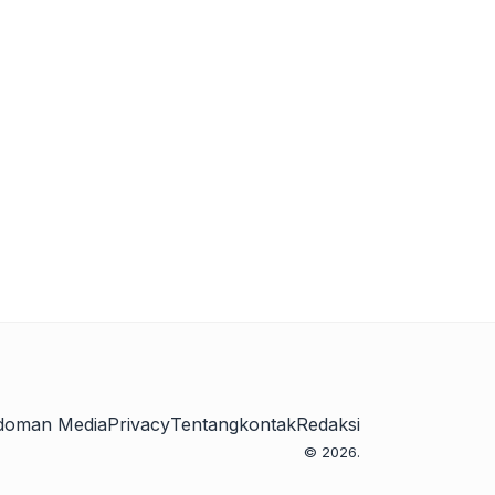
doman Media
Privacy
Tentang
kontak
Redaksi
© 2026.