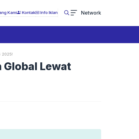
Network
ang Kami
Kontak
Info Iklan
S 2025!
h Global Lewat