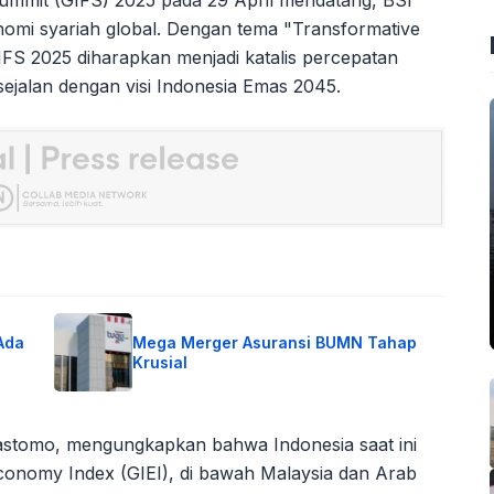
ummit (GIFS) 2025 pada 29 April mendatang, BSI
nomi syariah global. Dengan tema "Transformative
GIFS 2025 diharapkan menjadi katalis percepatan
ejalan dengan visi Indonesia Emas 2045.
Ada
Mega Merger Asuransi BUMN Tahap
Krusial
rastomo, mengungkapkan bahwa Indonesia saat ini
 Economy Index (GIEI), di bawah Malaysia dan Arab