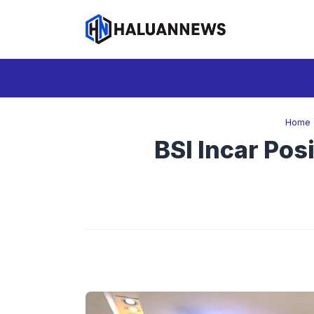
Langsung
ke
isi
Home
BSI Incar Pos