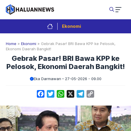
Langsung
ke
isi
Ekonomi
Home
»
Ekonomi
»
Gebrak Pasar! BRI Bawa KPP ke Pelosok,
Ekonomi Daerah Bangkit!
Gebrak Pasar! BRI Bawa KPP ke
Pelosok, Ekonomi Daerah Bangkit!
Eka Darmawan
27-05-2026 - 09.00
Facebook
Twitter
WhatsApp
X
Telegram
Copy
Link