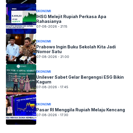
EKONOMI
IHSG Melejit Rupiah Perkasa Apa
Rahasianya
07-08-2026 - 21.15
EKONOMI
Prabowo Ingin Buku Sekolah Kita Jadi
Nomor Satu
07-08-2026 - 21.00
EKONOMI
Unilever Sabet Gelar Bergengsi ESG Bikin
Kagum
07-08-2026 - 17.45
EKONOMI
Pasar RI Menggila Rupiah Melaju Kencang
07-08-2026 - 17.30