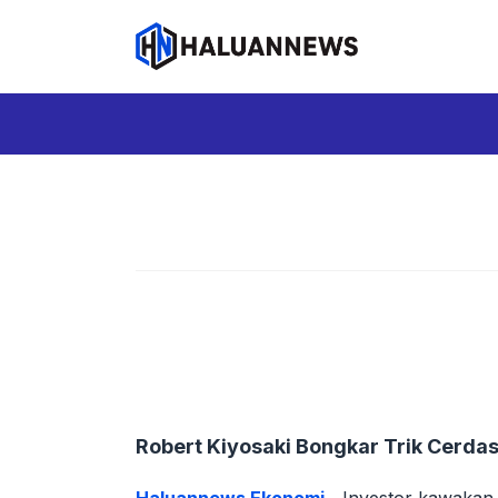
Langsung
ke
isi
Robert Kiyosaki Bongkar Trik Cerda
Haluannews Ekonomi –
Investor kawakan 