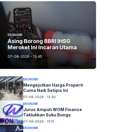
EKONOMI
Asing Borong BBRI IHSG
Meroket Ini Incaran Utama
07-08-2026 - 13.45
EKONOMI
Mengejutkan Harga Properti
Cuma Naik Setipis Ini
07-08-2026 - 13.30
EKONOMI
Jurus Ampuh WOM Finance
Taklukkan Suku Bunga
07-08-2026 - 13.15
EKONOMI