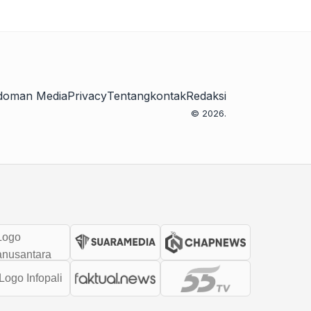
doman Media
Privacy
Tentang
kontak
Redaksi
© 2026.