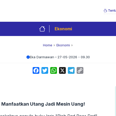
Tent
Ekonomi
Home
»
Ekonomi
»
Eka Darmawan
27-05-2026 - 09.30
Facebook
Twitter
WhatsApp
X
Telegram
Copy
Link
s Manfaatkan Utang Jadi Mesin Uang!
sekaligus penulis buku laris "Rich Dad Poor Dad",