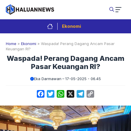
Langsung
ke
isi
Ekonomi
Home
»
Ekonomi
»
Waspada! Perang Dagang Ancam Pasar
Keuangan RI?
Waspada! Perang Dagang Ancam
Pasar Keuangan RI?
Eka Darmawan
17-05-2025 - 06.45
Facebook
Twitter
WhatsApp
X
Telegram
Copy
Link