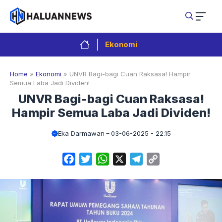
Langsung
ke
isi
Ekonomi
Home
»
Ekonomi
»
UNVR Bagi-bagi Cuan Raksasa! Hampir
Semua Laba Jadi Dividen!
UNVR Bagi-bagi Cuan Raksasa!
Hampir Semua Laba Jadi Dividen!
Eka Darmawan
03-06-2025 - 22.15
Facebook
Twitter
WhatsApp
X
Telegram
Copy
Link