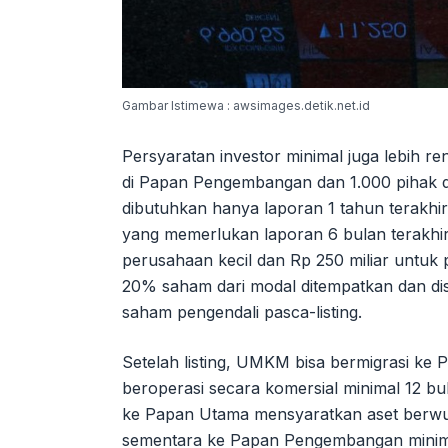
Gambar Istimewa : awsimages.detik.net.id
Persyaratan investor minimal juga lebih r
di Papan Pengembangan dan 1.000 pihak 
dibutuhkan hanya laporan 1 tahun terak
yang memerlukan laporan 6 bulan terakhir
perusahaan kecil dan Rp 250 miliar untu
20% saham dari modal ditempatkan dan di
saham pengendali pasca-listing.
Setelah listing, UMKM bisa bermigrasi k
beroperasi secara komersial minimal 12 b
ke Papan Utama mensyaratkan aset berwujud
sementara ke Papan Pengembangan minimal 