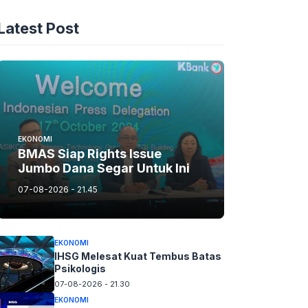
Latest Post
EKONOMI
BMAS Siap Rights Issue
Jumbo Dana Segar Untuk Ini
07-08-2026 - 21.45
EKONOMI
IHSG Melesat Kuat Tembus Batas
Psikologis
07-08-2026 - 21.30
EKONOMI