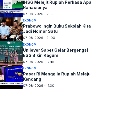
IHSG Melejit Rupiah Perkasa Apa
Rahasianya
07-08-2026 - 21.15
EKONOMI
Prabowo Ingin Buku Sekolah Kita
Jadi Nomor Satu
07-08-2026 - 21.00
EKONOMI
Unilever Sabet Gelar Bergengsi
ESG Bikin Kagum
07-08-2026 - 17.45
EKONOMI
Pasar RI Menggila Rupiah Melaju
Kencang
07-08-2026 - 17.30