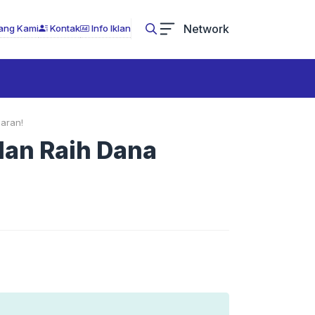
Network
ang Kami
Kontak
Info Iklan
iaran!
dan Raih Dana