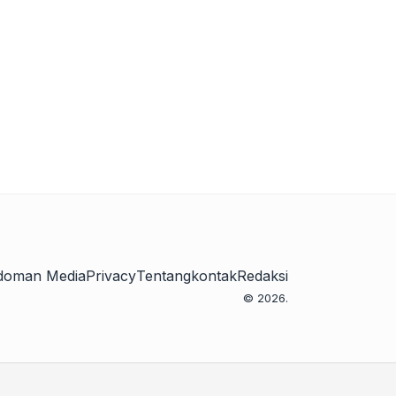
doman Media
Privacy
Tentang
kontak
Redaksi
© 2026.