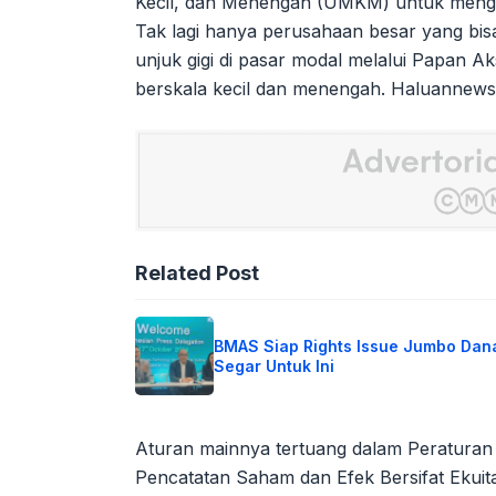
Kecil, dan Menengah (UMKM) untuk mengaks
Tak lagi hanya perusahaan besar yang bi
unjuk gigi di pasar modal melalui Papan A
berskala kecil dan menengah. Haluannews
Related Post
BMAS Siap Rights Issue Jumbo Dan
Segar Untuk Ini
Aturan mainnya tertuang dalam Peraturan
Pencatatan Saham dan Efek Bersifat Ekuita