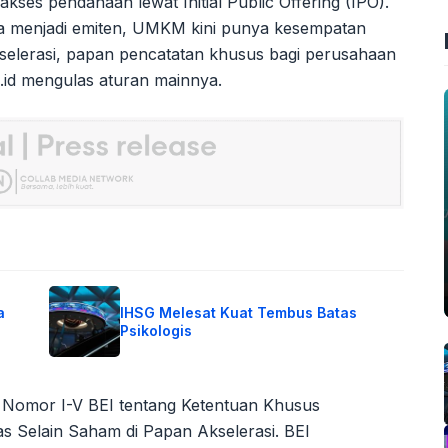
es pendanaan lewat Initial Public Offering (IPO).
sa menjadi emiten, UMKM kini punya kesempatan
kselerasi, papan pencatatan khusus bagi perusahaan
.id mengulas aturan mainnya.
a
IHSG Melesat Kuat Tembus Batas
Psikologis
 Nomor I-V BEI tentang Ketentuan Khusus
s Selain Saham di Papan Akselerasi. BEI