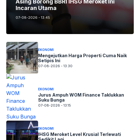
Asing Borong BBRI IHSG Meroket Ini
Incaran Utama
07-08-2026 - 13.45
EKONOMI
Mengejutkan Harga Properti Cuma Naik
Setipis Ini
07-08-2026 - 13.30
EKONOMI
Jurus Ampuh WOM Finance Taklukkan
Suku Bunga
07-08-2026 - 13.15
EKONOMI
IHSG Meroket Level Krusial Terlewati
Sedikit Lagi