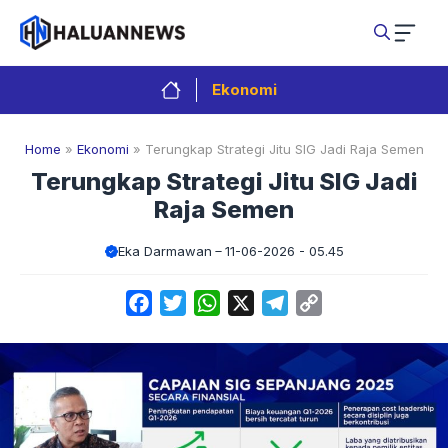
Langsung
ke
isi
Ekonomi
Home
»
Ekonomi
»
Terungkap Strategi Jitu SIG Jadi Raja Semen
Terungkap Strategi Jitu SIG Jadi
Raja Semen
Eka Darmawan
11-06-2026 - 05.45
Facebook
Twitter
WhatsApp
X
Telegram
Copy
Link