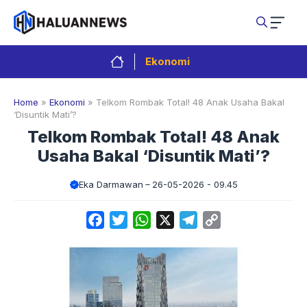
Langsung
ke
isi
Ekonomi
Home
»
Ekonomi
»
Telkom Rombak Total! 48 Anak Usaha Bakal
‘Disuntik Mati’?
Telkom Rombak Total! 48 Anak
Usaha Bakal ‘Disuntik Mati’?
Eka Darmawan
26-05-2026 - 09.45
Facebook
Twitter
WhatsApp
X
Telegram
Copy
Link