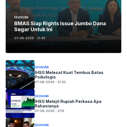
EKONOMI
BMAS Siap Rights Issue Jumbo Dana
Segar Untuk Ini
07-08-2026 - 21.45
EKONOMI
IHSG Melesat Kuat Tembus Batas
Psikologis
07-08-2026 - 21.30
EKONOMI
IHSG Melejit Rupiah Perkasa Apa
Rahasianya
07-08-2026 - 21.15
EKONOMI