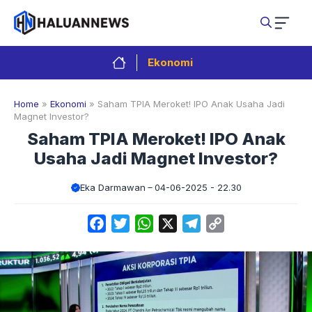
Langsung
ke
isi
Ekonomi
Home
»
Ekonomi
»
Saham TPIA Meroket! IPO Anak Usaha Jadi
Magnet Investor?
Saham TPIA Meroket! IPO Anak
Usaha Jadi Magnet Investor?
Eka Darmawan
04-06-2025 - 22.30
Facebook
Twitter
WhatsApp
X
Telegram
Copy
Link