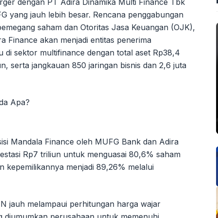
merger dengan PT Adira Dinamika Multi Finance Tbk
MUFG yang jauh lebih besar. Rencana penggabungan
i pemegang saham dan Otoritas Jasa Keuangan (OJK),
ira Finance akan menjadi entitas penerima
di sektor multifinance dengan total aset Rp38,4
un, serta jangkauan 850 jaringan bisnis dan 2,6 juta
isisi Mandala Finance oleh MUFG Bank dan Adira
vestasi Rp7 triliun untuk menguasai 80,6% saham
kepemilikannya menjadi 89,26% melalui
N jauh melampaui perhitungan harga wajar
 diumumkan perusahaan untuk memenuhi