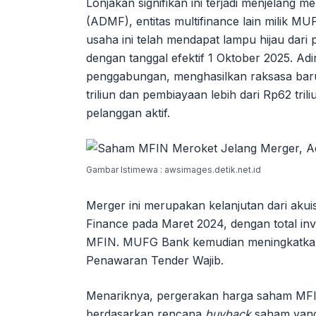
Lonjakan signifikan ini terjadi menjelang 
(ADMF), entitas multifinance lain milik 
usaha ini telah mendapat lampu hijau dar
dengan tanggal efektif 1 Oktober 2025. Ad
penggabungan, menghasilkan raksasa baru 
triliun dan pembiayaan lebih dari Rp62 trili
pelanggan aktif.
Gambar Istimewa : awsimages.detik.net.id
Merger ini merupakan kelanjutan dari aku
Finance pada Maret 2024, dengan total in
MFIN. MUFG Bank kemudian meningkatkan 
Penawaran Tender Wajib.
Menariknya, pergerakan harga saham MFI
berdasarkan rencana
buyback
saham yang