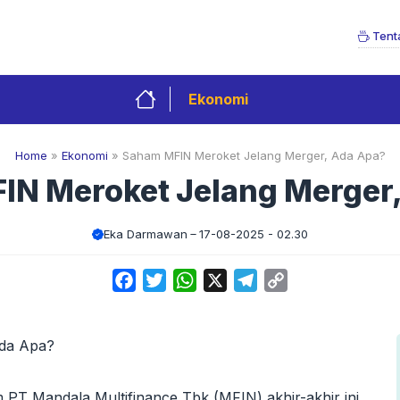
Tent
Ekonomi
Home
»
Ekonomi
»
Saham MFIN Meroket Jelang Merger, Ada Apa?
IN Meroket Jelang Merger,
Eka Darmawan
17-08-2025 - 02.30
Facebook
Twitter
WhatsApp
X
Telegram
Copy
Link
PT Mandala Multifinance Tbk (MFIN) akhir-akhir ini