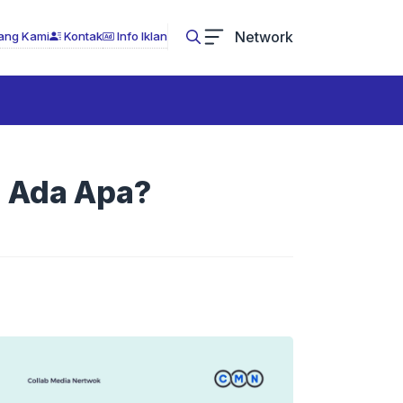
Network
ang Kami
Kontak
Info Iklan
 Ada Apa?