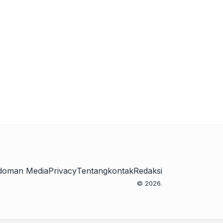
doman Media
Privacy
Tentang
kontak
Redaksi
© 2026.