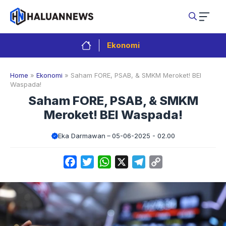
Langsung
ke
isi
Ekonomi
Home
»
Ekonomi
»
Saham FORE, PSAB, & SMKM Meroket! BEI
Waspada!
Saham FORE, PSAB, & SMKM
Meroket! BEI Waspada!
Eka Darmawan
05-06-2025 - 02.00
Facebook
Twitter
WhatsApp
X
Telegram
Copy
Link