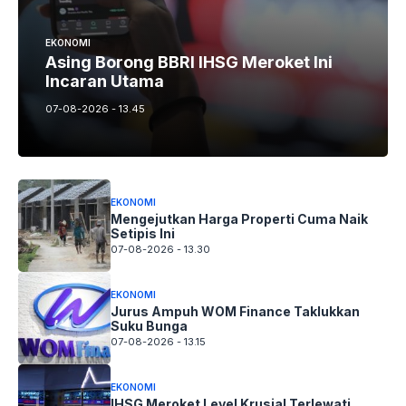
EKONOMI
Asing Borong BBRI IHSG Meroket Ini
Incaran Utama
07-08-2026 - 13.45
EKONOMI
Mengejutkan Harga Properti Cuma Naik
Setipis Ini
07-08-2026 - 13.30
EKONOMI
Jurus Ampuh WOM Finance Taklukkan
Suku Bunga
07-08-2026 - 13.15
EKONOMI
IHSG Meroket Level Krusial Terlewati