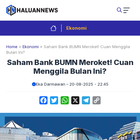
Langsung
ke
isi
Ekonomi
Home
»
Ekonomi
»
Saham Bank BUMN Meroket! Cuan Menggila
Bulan Ini?
Saham Bank BUMN Meroket! Cuan
Menggila Bulan Ini?
Eka Darmawan
20-08-2025 - 22.45
Facebook
Twitter
WhatsApp
X
Telegram
Copy
Link