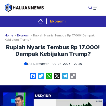
Langsung
ke
isi
Ekonomi
Home
»
Ekonomi
»
Rupiah Nyaris Tembus Rp 17.000! Dampak
Kebijakan Trump?
Rupiah Nyaris Tembus Rp 17.000!
Dampak Kebijakan Trump?
Eka Darmawan
09-04-2025 - 22.30
Facebook
Twitter
WhatsApp
X
Telegram
Copy
Link