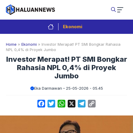
Langsung
ke
isi
Ekonomi
Home
»
Ekonomi
»
Investor Merapat! PT SMI Bongkar Rahasia
NPL 0,4% di Proyek Jumbo
Investor Merapat! PT SMI Bongkar
Rahasia NPL 0,4% di Proyek
Jumbo
Eka Darmawan
25-05-2026 - 05.45
Facebook
Twitter
WhatsApp
X
Telegram
Copy
Link