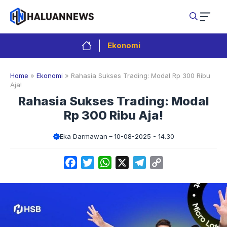
Langsung
ke
isi
Ekonomi
Home
»
Ekonomi
»
Rahasia Sukses Trading: Modal Rp 300 Ribu
Aja!
Rahasia Sukses Trading: Modal
Rp 300 Ribu Aja!
Eka Darmawan
10-08-2025 - 14.30
Facebook
Twitter
WhatsApp
X
Telegram
Copy
Link