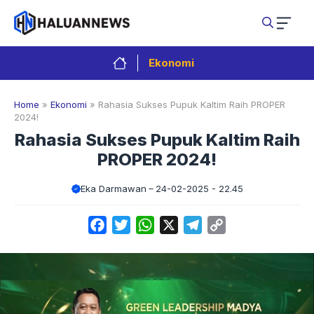
Langsung
ke
isi
Ekonomi
Home
»
Ekonomi
»
Rahasia Sukses Pupuk Kaltim Raih PROPER
2024!
Rahasia Sukses Pupuk Kaltim Raih
PROPER 2024!
Eka Darmawan
24-02-2025 - 22.45
Facebook
Twitter
WhatsApp
X
Telegram
Copy
Link