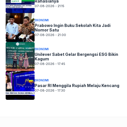
Rahasianya
07-08-2026 - 21.15
EKONOMI
Prabowo Ingin Buku Sekolah Kita Jadi
Nomor Satu
07-08-2026 - 21.00
EKONOMI
Unilever Sabet Gelar Bergengsi ESG Bikin
Kagum
07-08-2026 - 17.45
EKONOMI
Pasar RI Menggila Rupiah Melaju Kencang
07-08-2026 - 17.30