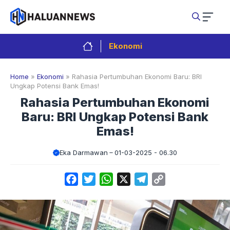
Langsung
ke
isi
Ekonomi
Home
»
Ekonomi
»
Rahasia Pertumbuhan Ekonomi Baru: BRI
Ungkap Potensi Bank Emas!
Rahasia Pertumbuhan Ekonomi
Baru: BRI Ungkap Potensi Bank
Emas!
Eka Darmawan
01-03-2025 - 06.30
Facebook
Twitter
WhatsApp
X
Telegram
Copy
Link