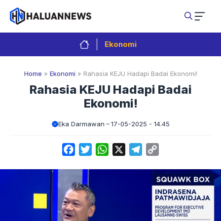
Langsung
ke
isi
Ekonomi
Home
»
Ekonomi
»
Rahasia KEJU Hadapi Badai Ekonomi!
Rahasia KEJU Hadapi Badai
Ekonomi!
Eka Darmawan
17-05-2025 - 14.45
Facebook
Twitter
WhatsApp
X
Telegram
Copy
Link