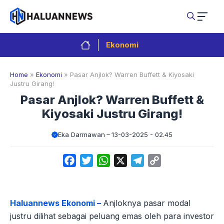
Langsung
ke
isi
Ekonomi
Home
»
Ekonomi
»
Pasar Anjlok? Warren Buffett & Kiyosaki
Justru Girang!
Pasar Anjlok? Warren Buffett &
Kiyosaki Justru Girang!
Eka Darmawan
13-03-2025 - 02.45
Facebook
Twitter
WhatsApp
X
Telegram
Copy
Link
Haluannews Ekonomi –
Anjloknya pasar modal
justru dilihat sebagai peluang emas oleh para investor