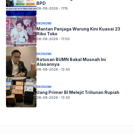
BPD
08-08-2026 - 17.15
EKONOMI
Mantan Penjaga Warung Kini Kuasai 23
Ribu Toko
08-08-2026 - 17.00
EKONOMI
Ratusan BUMN Bakal Musnah Ini
Alasannya
08-08-2026 - 13.45
EKONOMI
Uang Primer BI Melejit Triliunan Rupiah
08-08-2026 - 13.30