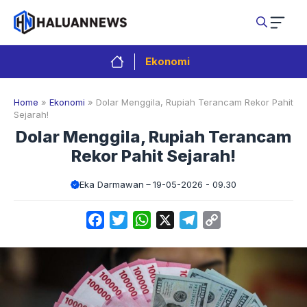
Langsung
ke
isi
Ekonomi
Home
»
Ekonomi
»
Dolar Menggila, Rupiah Terancam Rekor Pahit
Sejarah!
Dolar Menggila, Rupiah Terancam
Rekor Pahit Sejarah!
Eka Darmawan
19-05-2026 - 09.30
Facebook
Twitter
WhatsApp
X
Telegram
Copy
Link