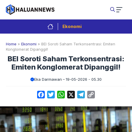
Langsung
ke
isi
Ekonomi
Home
»
Ekonomi
»
BEI Soroti Saham Terkonsentrasi: Emiten
Konglomerat Dipanggil!
BEI Soroti Saham Terkonsentrasi:
Emiten Konglomerat Dipanggil!
Eka Darmawan
19-05-2026 - 05.30
Facebook
Twitter
WhatsApp
X
Telegram
Copy
Link