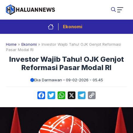
Langsung
ke
isi
Ekonomi
Home
»
Ekonomi
»
Investor Wajib Tahu! OJK Genjot Reformasi
Pasar Modal RI
Investor Wajib Tahu! OJK Genjot
Reformasi Pasar Modal RI
Eka Darmawan
09-02-2026 - 05.45
Facebook
Twitter
WhatsApp
X
Telegram
Copy
Link