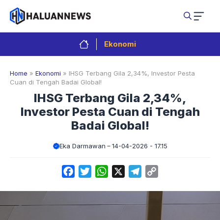
Langsung
ke
isi
Ekonomi
Home
»
Ekonomi
»
IHSG Terbang Gila 2,34%, Investor Pesta
Cuan di Tengah Badai Global!
IHSG Terbang Gila 2,34%,
Investor Pesta Cuan di Tengah
Badai Global!
Eka Darmawan
14-04-2026 - 17.15
Facebook
Twitter
WhatsApp
X
Telegram
Copy
Link