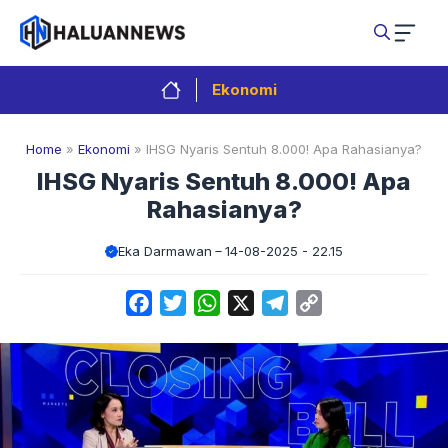
Langsung
ke
isi
Ekonomi
Home
»
Ekonomi
»
IHSG Nyaris Sentuh 8.000! Apa Rahasianya?
IHSG Nyaris Sentuh 8.000! Apa
Rahasianya?
Eka Darmawan
14-08-2025 - 22.15
Facebook
Twitter
WhatsApp
X
Telegram
Copy
Link