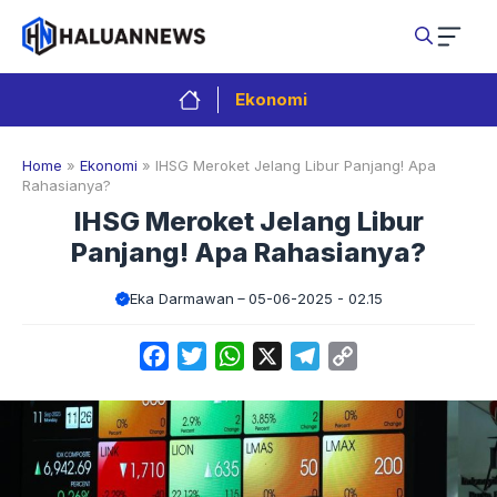
Langsung
ke
isi
Ekonomi
Home
»
Ekonomi
»
IHSG Meroket Jelang Libur Panjang! Apa
Rahasianya?
IHSG Meroket Jelang Libur
Panjang! Apa Rahasianya?
Eka Darmawan
05-06-2025 - 02.15
Facebook
Twitter
WhatsApp
X
Telegram
Copy
Link