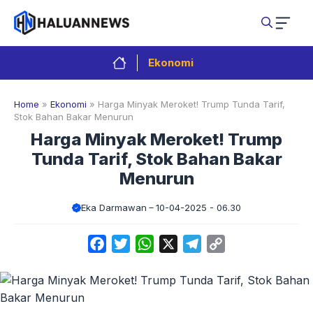
Langsung
ke
isi
Ekonomi
Home
»
Ekonomi
»
Harga Minyak Meroket! Trump Tunda Tarif,
Stok Bahan Bakar Menurun
Harga Minyak Meroket! Trump
Tunda Tarif, Stok Bahan Bakar
Menurun
Eka Darmawan
10-04-2025 - 06.30
Facebook
Twitter
WhatsApp
X
Telegram
Copy
Link