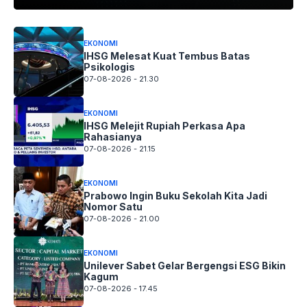
EKONOMI
IHSG Melesat Kuat Tembus Batas
Psikologis
07-08-2026 - 21.30
EKONOMI
IHSG Melejit Rupiah Perkasa Apa
Rahasianya
07-08-2026 - 21.15
EKONOMI
Prabowo Ingin Buku Sekolah Kita Jadi
Nomor Satu
07-08-2026 - 21.00
EKONOMI
Unilever Sabet Gelar Bergengsi ESG Bikin
Kagum
07-08-2026 - 17.45